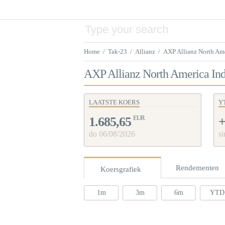
Home
/
Tak-23
/
Allianz
/
AXP Allianz North Am
AXP Allianz North America In
LAATSTE KOERS
Y
EUR
1.685,65
+
do 06/08/2026
si
Rendementen
Koersgrafiek
1m
3m
6m
YTD