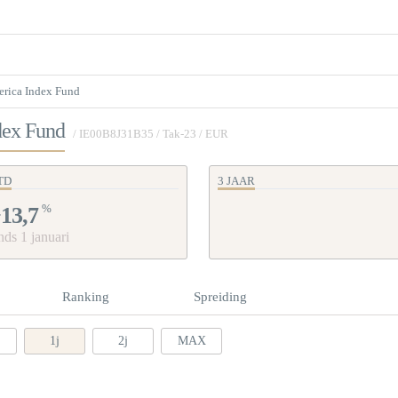
erica Index Fund
dex Fund
/
IE00B8J31B35
/ Tak-23 / EUR
TD
3 JAAR
%
13,7
nds 1 januari
Ranking
Spreiding
1j
2j
MAX