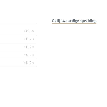
Gelijkwaardige spreiding
+11,6
%
+11,7
%
+11,7
%
+11,7
%
+11,7
%